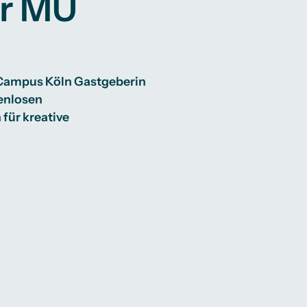
er MU
m Campus Köln Gastgeberin
tenlosen
für kreative