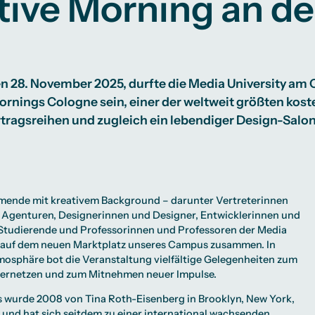
tive Morning an d
Studienberatung
te
lichkeiten
Campus Berlin
Campus Frankfurt
Campus Köln
International
en 28. November 2025, durfte die Media University a
rnings Cologne sein, einer der weltweit größten kos
ragsreihen und zugleich ein lebendiger Design-Salon 
mende mit kreativem Background – darunter Vertreterinnen
s Agenturen, Designerinnen und Designer, Entwicklerinnen und
 Studierende und Professorinnen und Professoren der Media
 auf dem neuen Marktplatz unseres Campus zusammen. In
mosphäre bot die Veranstaltung vielfältige Gelegenheiten zum
ernetzen und zum Mitnehmen neuer Impulse.
 wurde 2008 von Tina Roth-Eisenberg in Brooklyn, New York,
 und hat sich seitdem zu einer international wachsenden