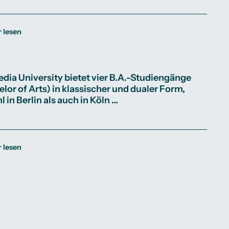
 lesen
edia University bietet vier B.A.-Studiengänge
lor of Arts) in klassischer und dualer Form,
 in Berlin als auch in Köln …
 lesen