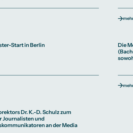
mehr
r-Start in Berlin
Die M
(Bache
sowohl
mehr
orektors Dr. K.-D. Schulz zum
r Journalisten und
kommunikatoren an der Media