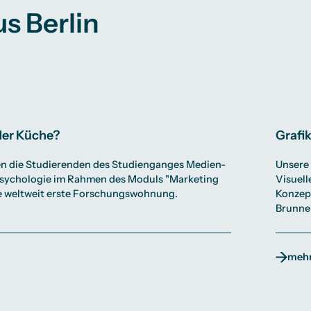
Studienberatung
s Berlin
te
lichkeiten
Campus Berlin
Campus Frankfurt
Campus Köln
International
der Küche?
Grafi
en die Studierenden des Studienganges Medien-
Unsere
sychologie im Rahmen des Moduls "Marketing
Visuell
 weltweit erste Forschungswohnung.
Konzept
Brunnen
mehr