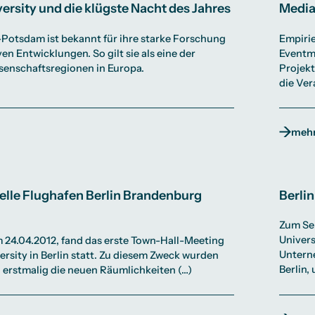
ersity und die klügste Nacht des Jahres
Media
-Potsdam ist bekannt für ihre starke Forschung
Empirie
en Entwicklungen. So gilt sie als eine der
Eventm
ssenschaftsregionen in Europa.
Projekt
die Ver
mehr
elle Flughafen Berlin Brandenburg
Berli
Zum Se
Univers
 24.04.2012, fand das erste Town-Hall-Meeting
Untern
ersity in Berlin statt. Zu diesem Zweck wurden
Berlin,
 erstmalig die neuen Räumlichkeiten (…)