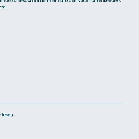
ende zu Besuch im Berliner Büro des Nachrichtensenders
era
 lesen