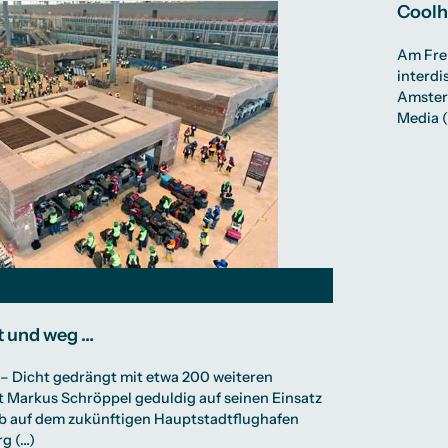
Coolhu
Am Frei
interdi
Amster
Media (
t und weg …
2 – Dicht gedrängt mit etwa 200 weiteren
 Markus Schröppel geduldig auf seinen Einsatz
b auf dem zukünftigen Hauptstadtflughafen
g (…)