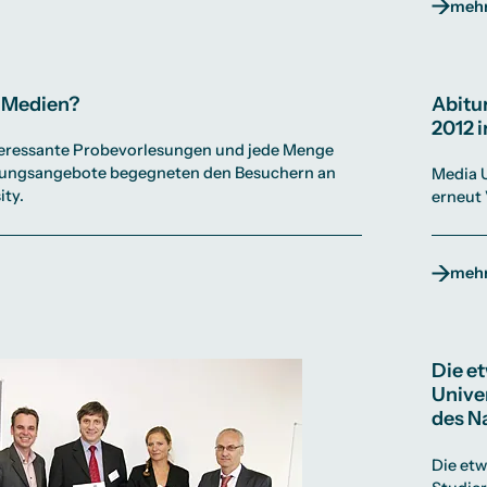
mehr
 Medien?
Abitu
2012 i
nteressante Probevorlesungen und jede Menge
atungsangebote begegneten den Besuchern an
Media U
ity.
erneut 
mehr
Die e
Unive
des N
Die etw