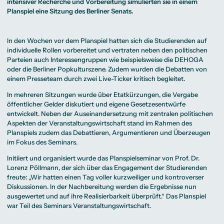
Beratung weltweit
intensiver Recherche und Vorbereitung simulierten sie in einem
Bibliothek
Wirtschaftspsychologie
Medienmanagement
Anthropology
Erfahrungsberichte
Green Office
B.A. Social Media
M.A.
Planspiel eine Sitzung des Berliner Senats.
M.Sc.
Wohnungsangebote
Marketing und
Kommunikationsdesign
Wirtschaftspsychologie
Campus Tour
Content Creation
und Kreative
Alumni
Strategien
Präsenzstudium
Finanzierung
Studienberatung
M.A. Public
In den Wochen vor dem Planspiel hatten sich die Studierenden auf
Relations und
individuelle Rollen vorbereitet und vertraten neben den politischen
Digitales Marketing
Parteien auch Interessengruppen wie beispielsweise die DEHOGA
M.A. Visual and
Campus Studium
Finanzierungsmöglichkeiten
Campus Berlin
Media
Duales Studium
Start ohne Risiko
Campus Frankfurt
oder die Berliner Popkulturszene. Zudem wurden die Debatten von
Anthropology
Campus Köln
einem Presseteam durch zwei Live-Ticker kritisch begleitet.
M.Sc.
International
Wirtschaftspsychologie
In mehreren Sitzungen wurde über Etatkürzungen, die Vergabe
Präsenzstudium
Finanzierung
Studienberatung
öffentlicher Gelder diskutiert und eigene Gesetzesentwürfe
entwickelt. Neben der Auseinandersetzung mit zentralen politischen
Aspekten der Veranstaltungswirtschaft stand im Rahmen des
Campus Studium
Finanzierungsmöglichkeiten
Campus Berlin
Planspiels zudem das Debattieren, Argumentieren und Überzeugen
Duales Studium
Start ohne Risiko
Campus Frankfurt
im Fokus des Seminars.
Campus Köln
International
Initiiert und organisiert wurde das Planspielseminar von Prof. Dr.
Lorenz Pöllmann, der sich über das Engagement der Studierenden
freute: „Wir hatten einen Tag voller kurzweiliger und kontroverser
Diskussionen. In der Nachbereitung werden die Ergebnisse nun
ausgewertet und auf ihre Realisierbarkeit überprüft.“ Das Planspiel
war Teil des Seminars Veranstaltungswirtschaft.