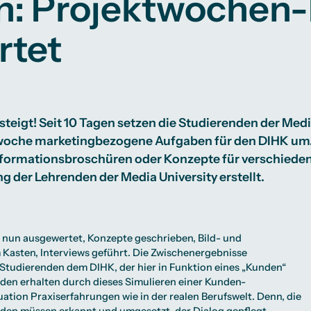
in: Projektwochen
Studienberatung
rtet
te
lichkeiten
Campus Berlin
Campus Frankfurt
Campus Köln
International
teigt! Seit 10 Tagen setzen die Studierenden der Medi
oche marketingbezogene Aufgaben für den DIHK um.
nformationsbroschüren oder Konzepte für verschie
g der Lehrenden der Media University erstellt.
 nun ausgewertet, Konzepte geschrieben, Bild- und
Kasten, Interviews geführt. Die Zwischenergebnisse
 Studierenden dem DIHK, der hier in Funktion eines „Kunden“
nden erhalten durch dieses Simulieren einer Kunden-
ation Praxiserfahrungen wie in der realen Berufswelt. Denn, die
en müssen erkannt und umgesetzt, der Dialog gepflegt