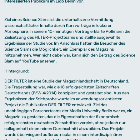
Beratung weltweit
interessierten Publikum im Lido Berlin vor.
Bibliothek
Wirtschaftspsychologie
Medienmanagement
Anthropology
Erfahrungsberichte
Green Office
B.A. Social Media
M.A.
M.Sc.
Wohnungsangebote
Marketing und
Kommunikationsdesign
Wirtschaftspsychologie
Campus Tour
Content Creation
und Kreative
Alumni
Ziel eines Science Slams ist die unterhaltsame Vermittlung
Strategien
Präsenzstudium
Finanzierung
Studienberatung
M.A. Public
wissenschaftlicher Inhalte durch Kurzvorträge in lockerer
Relations und
Atmosphäre. In seinem 10-minütigen Vortrag erklärte Pöllmann die
Digitales Marketing
Zielsetzung des FILTER-Projektteams und stellte ausgewählte
M.A. Visual and
Campus Studium
Finanzierungsmöglichkeiten
Campus Berlin
Media
Duales Studium
Start ohne Risiko
Campus Frankfurt
Ergebnisse der Studie vor. Im Anschluss hatten die Besucher des
Anthropology
Campus Köln
Science Slams die Möglichkeit, ein Exemplar des Magazins
M.Sc.
International
Wirtschaftspsychologie
mitzunehmen. Wer nicht dabei war, kann sich den Beitrag des
Science
Slam auf YouTube
ansehen.
Präsenzstudium
Finanzierung
Studienberatung
Hintergrund:
Campus Studium
Finanzierungsmöglichkeiten
Campus Berlin
DER FILTER
ist eine Studie der Magazinlandschaft in Deutschland.
Duales Studium
Start ohne Risiko
Campus Frankfurt
Die Fragestellung war, wie die 18 erfolgreichsten Zeitschriften
Campus Köln
Deutschlands (IVW 4/2014) konzipiert und gestaltet sind. Aus den
International
Ergebnissen der Stichprobe wurde im anwendungsorientierten
Projekt die Publikation DER FILTER entwickelt. Ziel des
unabhängigen Forscherteams der Media University Berlin war es, ein
Magazin zu gestalten, das die Eigenschaften der ökonomisch
erfolgreichsten deutschen Zeitschriften vereint, ohne jedoch nur
collagenhaft einen reinen Durchschnitt abzubilden. Das Projekt
wurde überwiegend außercurricular in einem interdisziplinären