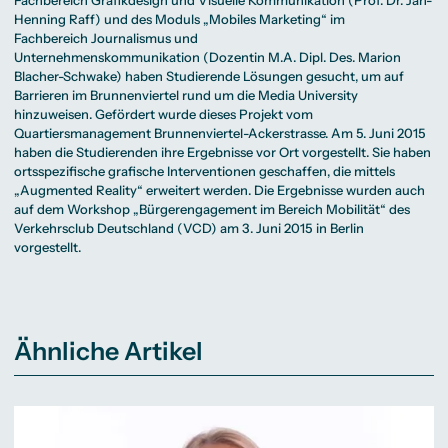
Beratung weltweit
Bibliothek
Wirtschaftspsychologie
Medienmanagement
Anthropology
Erfahrungsberichte
Henning Raff) und des Moduls „Mobiles Marketing“ im
Green Office
B.A. Social Media
M.A.
M.Sc.
Wohnungsangebote
Marketing und
Kommunikationsdesign
Fachbereich Journalismus und
Wirtschaftspsychologie
Campus Tour
Content Creation
und Kreative
Unternehmenskommunikation (Dozentin M.A. Dipl. Des. Marion
Alumni
Strategien
Präsenzstudium
Finanzierung
Studienberatung
Blacher-Schwake) haben Studierende Lösungen gesucht, um auf
M.A. Public
Relations und
Barrieren im Brunnenviertel rund um die Media University
Digitales Marketing
hinzuweisen. Gefördert wurde dieses Projekt vom
M.A. Visual and
Campus Studium
Finanzierungsmöglichkeiten
Campus Berlin
Quartiersmanagement Brunnenviertel-Ackerstrasse. Am 5. Juni 2015
Media
Duales Studium
Start ohne Risiko
Campus Frankfurt
Anthropology
Campus Köln
haben die Studierenden ihre Ergebnisse vor Ort vorgestellt. Sie haben
M.Sc.
International
ortsspezifische grafische Interventionen geschaffen, die mittels
Wirtschaftspsychologie
„Augmented Reality“ erweitert werden. Die Ergebnisse wurden auch
Präsenzstudium
Finanzierung
Studienberatung
auf dem Workshop „Bürgerengagement im Bereich Mobilität“ des
Verkehrsclub Deutschland (VCD) am 3. Juni 2015 in Berlin
vorgestellt.
Campus Studium
Finanzierungsmöglichkeiten
Campus Berlin
Duales Studium
Start ohne Risiko
Campus Frankfurt
Campus Köln
International
Ähnliche Artikel