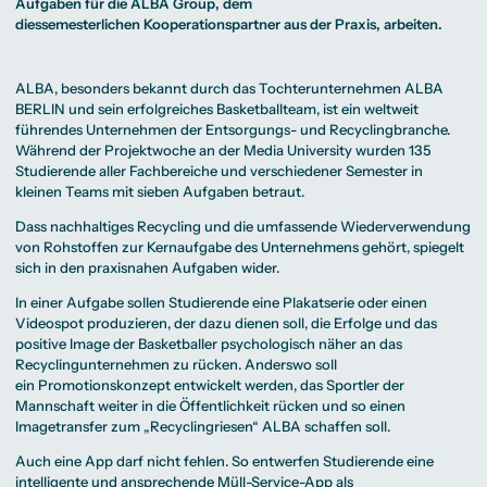
Beratung weltweit
Aufgaben für die ALBA Group, dem
Bibliothek
Wirtschaftspsychologie
Medienmanagement
Anthropology
Erfahrungsberichte
Green Office
B.A. Social Media
M.A.
diessemesterlichen Kooperationspartner aus der Praxis, arbeiten.
M.Sc.
Wohnungsangebote
Marketing und
Kommunikationsdesign
Wirtschaftspsychologie
Campus Tour
Content Creation
und Kreative
Alumni
Strategien
Präsenzstudium
Finanzierung
Studienberatung
M.A. Public
ALBA
, besonders bekannt durch das Tochterunternehmen ALBA
Relations und
BERLIN und sein erfolgreiches Basketballteam, ist ein weltweit
Digitales Marketing
führendes Unternehmen der Entsorgungs- und Recyclingbranche.
M.A. Visual and
Campus Studium
Finanzierungsmöglichkeiten
Campus Berlin
Media
Duales Studium
Start ohne Risiko
Campus Frankfurt
Während der Projektwoche an der Media University wurden 135
Anthropology
Campus Köln
Studierende aller Fachbereiche und verschiedener Semester in
M.Sc.
International
Wirtschaftspsychologie
kleinen Teams mit sieben Aufgaben betraut.
Präsenzstudium
Finanzierung
Studienberatung
Dass nachhaltiges Recycling und die umfassende Wiederverwendung
von Rohstoffen zur Kernaufgabe des Unternehmens gehört, spiegelt
sich in den praxisnahen Aufgaben wider.
Campus Studium
Finanzierungsmöglichkeiten
Campus Berlin
Duales Studium
Start ohne Risiko
Campus Frankfurt
In einer Aufgabe sollen Studierende eine Plakatserie oder einen
Campus Köln
Videospot produzieren, der dazu dienen soll, die Erfolge und das
International
positive Image der Basketballer psychologisch näher an das
Recyclingunternehmen zu rücken. Anderswo soll
ein Promotionskonzept entwickelt werden, das Sportler der
Mannschaft weiter in die Öffentlichkeit rücken und so einen
Imagetransfer zum „Recyclingriesen“ ALBA schaffen soll.
Auch eine App darf nicht fehlen. So entwerfen Studierende eine
intelligente und ansprechende Müll-Service-App als