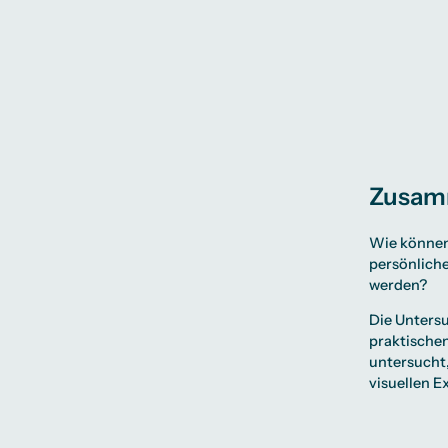
Zusamm
Wie können 
persönliche
werden?
Die Unters
praktischen
untersucht,
visuellen E