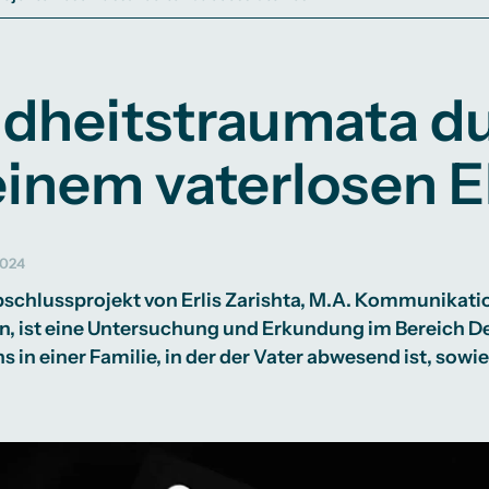
Studienberatung
te
lichkeiten
Campus Berlin
Campus Frankfurt
ndheitstraumata d
Campus Köln
International
einem vaterlosen 
2024
bschlussprojekt von Erlis Zarishta, M.A. Kommunikati
n, ist eine Untersuchung und Erkundung im Bereich D
s in einer Familie, in der der Vater abwesend ist, sow