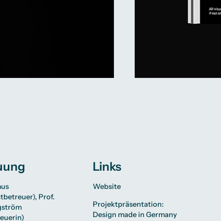
uung
Links
mus
Website
tbetreuer),
Prof.
Projektpräsentation:
gström
Design made in Germany
euerin)