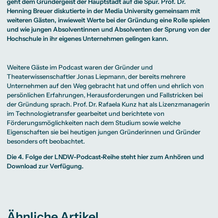
Beratung weltweit
geht dem Gründergeist der Hauptstadt auf die Spur. Prof. Dr.
Bibliothek
Wirtschaftspsychologie
Medienmanagement
Anthropology
Erfahrungsberichte
Green Office
B.A. Social Media
M.A.
Henning Breuer diskutierte in der Media University gemeinsam mit
M.Sc.
Wohnungsangebote
Marketing und
Kommunikationsdesign
Wirtschaftspsychologie
weiteren Gästen, inwieweit Werte bei der Gründung eine Rolle spielen
Campus Tour
Content Creation
und Kreative
und wie jungen Absolventinnen und Absolventen der Sprung von der
Alumni
Strategien
Präsenzstudium
Finanzierung
Studienberatung
M.A. Public
Hochschule in ihr eigenes Unternehmen gelingen kann.
Relations und
Digitales Marketing
M.A. Visual and
Campus Studium
Finanzierungsmöglichkeiten
Campus Berlin
Media
Duales Studium
Start ohne Risiko
Campus Frankfurt
Weitere Gäste im Podcast waren der Gründer und
Anthropology
Campus Köln
Theaterwissenschaftler Jonas Liepmann, der bereits mehrere
M.Sc.
International
Wirtschaftspsychologie
Unternehmen auf den Weg gebracht hat und offen und ehrlich von
persönlichen Erfahrungen, Herausforderungen und Fallstricken bei
Präsenzstudium
Finanzierung
Studienberatung
der Gründung sprach. Prof. Dr. Rafaela Kunz hat als Lizenzmanagerin
im Technologietransfer gearbeitet und berichtete von
Förderungsmöglichkeiten nach dem Studium sowie welche
Campus Studium
Finanzierungsmöglichkeiten
Campus Berlin
Eigenschaften sie bei heutigen jungen Gründerinnen und Gründer
Duales Studium
Start ohne Risiko
Campus Frankfurt
Campus Köln
besonders oft beobachtet.
International
Die 4. Folge der LNDW-Podcast-Reihe
steht hier zum Anhören und
Download
zur Verfügung.
Ähnliche Artikel