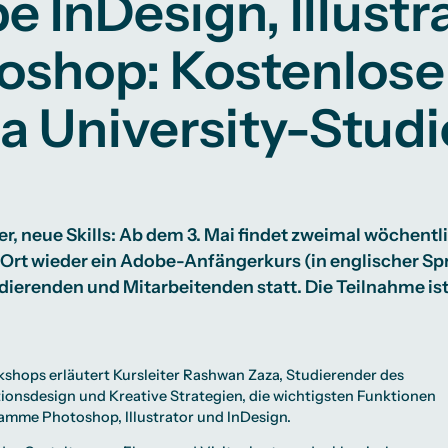
 InDesign, Illustr
Studienberatung
oshop: Kostenlose
te
lichkeiten
Campus Berlin
Campus Frankfurt
Campus Köln
a University-Stud
International
, neue Skills: Ab dem 3. Mai findet zweimal wöchentli
 Ort wieder ein Adobe-Anfängerkurs (in englischer Spr
dierenden und Mitarbeitenden statt. Die Teilnahme ist
shops erläutert Kursleiter Rashwan Zaza, Studierender des
onsdesign und Kreative Strategien
, die wichtigsten Funktionen
mme Photoshop, Illustrator und InDesign.