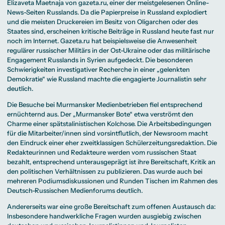
Elizaveta Maetnaja von gazeta.ru, einer der meistgelesenen Online-
News-Seiten Russlands. Da die Papierpreise in Russland explodiert
und die meisten Druckereien im Besitz von Oligarchen oder des
Staates sind, erscheinen kritische Beiträge in Russland heute fast nur
noch im Internet. Gazeta.ru hat beispielsweise die Anwesenheit
regulärer russischer Militärs in der Ost-Ukraine oder das militärische
Engagement Russlands in Syrien aufgedeckt. Die besonderen
Schwierigkeiten investigativer Recherche in einer „gelenkten
Demokratie“ wie Russland machte die engagierte Journalistin sehr
deutlich.
Die Besuche bei Murmansker Medienbetrieben fiel entsprechend
ernüchternd aus. Der „Murmansker Bote“ etwa verströmt den
Charme einer spätstalinistischen Kolchose. Die Arbeitsbedingungen
für die Mitarbeiter/innen sind vorsintflutlich, der Newsroom macht
den Eindruck einer eher zweitklassigen Schülerzeitungsredaktion. Die
Redakteurinnen und Redakteure werden vom russischen Staat
bezahlt, entsprechend unterausgeprägt ist ihre Bereitschaft, Kritik an
den politischen Verhältnissen zu publizieren. Das wurde auch bei
mehreren Podiumsdiskussionen und Runden Tischen im Rahmen des
Deutsch-Russischen Medienforums deutlich.
Andererseits war eine große Bereitschaft zum offenen Austausch da:
Insbesondere handwerkliche Fragen wurden ausgiebig zwischen