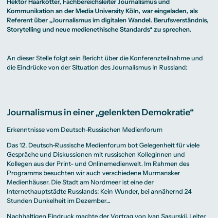
Beratung weltweit
Hektor Haarkötter, Fachbereichsleiter Journalismus und
Bibliothek
Wirtschaftspsychologie
Medienmanagement
Anthropology
Erfahrungsberichte
Green Office
B.A. Social Media
M.A.
Kommunikation an der Media University Köln, war eingeladen, als
M.Sc.
Wohnungsangebote
Marketing und
Kommunikationsdesign
Wirtschaftspsychologie
Referent über „Journalismus im digitalen Wandel. Berufsverständnis,
Campus Tour
Content Creation
und Kreative
Storytelling und neue medienethische Standards“ zu sprechen.
Alumni
Strategien
Präsenzstudium
Finanzierung
Studienberatung
M.A. Public
Relations und
Digitales Marketing
An dieser Stelle folgt sein Bericht über die Konferenzteilnahme und
M.A. Visual and
Campus Studium
Finanzierungsmöglichkeiten
Campus Berlin
Media
Duales Studium
Start ohne Risiko
Campus Frankfurt
die Eindrücke von der Situation des Journalismus in Russland:
Anthropology
Campus Köln
M.Sc.
International
Wirtschaftspsychologie
Präsenzstudium
Finanzierung
Studienberatung
Journalismus in einer „gelenkten Demokratie“
Campus Studium
Finanzierungsmöglichkeiten
Campus Berlin
Erkenntnisse vom Deutsch-Russischen Medienforum
Duales Studium
Start ohne Risiko
Campus Frankfurt
Campus Köln
Das 12. Deutsch-Russische Medienforum bot Gelegenheit für viele
International
Gespräche und Diskussionen mit russischen Kolleginnen und
Kollegen aus der Print- und Onlinemedienwelt. Im Rahmen des
Programms besuchten wir auch verschiedene Murmansker
Medienhäuser. Die Stadt am Nordmeer ist eine der
Internethauptstädte Russlands: Kein Wunder, bei annähernd 24
Stunden Dunkelheit im Dezember…
Nachhaltigen Eindruck machte der Vortrag von Ivan Sasurskij, Leiter