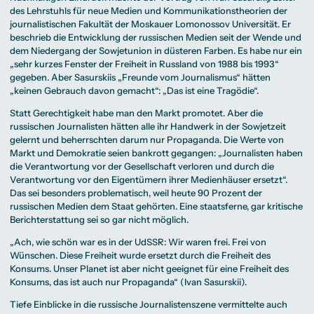
des Lehrstuhls für neue Medien und Kommunikationstheorien der
journalistischen Fakultät der Moskauer Lomonossov Universität. Er
beschrieb die Entwicklung der russischen Medien seit der Wende und
dem Niedergang der Sowjetunion in düsteren Farben. Es habe nur ein
„sehr kurzes Fenster der Freiheit in Russland von 1988 bis 1993“
gegeben. Aber Sasurskiis „Freunde vom Journalismus“ hätten
„keinen Gebrauch davon gemacht“: „Das ist eine Tragödie“.
Statt Gerechtigkeit habe man den Markt promotet. Aber die
russischen Journalisten hätten alle ihr Handwerk in der Sowjetzeit
gelernt und beherrschten darum nur Propaganda. Die Werte von
Markt und Demokratie seien bankrott gegangen: „Journalisten haben
die Verantwortung vor der Gesellschaft verloren und durch die
Verantwortung vor den Eigentümern ihrer Medienhäuser ersetzt“.
Das sei besonders problematisch, weil heute 90 Prozent der
russischen Medien dem Staat gehörten. Eine staatsferne, gar kritische
Berichterstattung sei so gar nicht möglich.
„Ach, wie schön war es in der UdSSR: Wir waren frei. Frei von
Wünschen. Diese Freiheit wurde ersetzt durch die Freiheit des
Konsums. Unser Planet ist aber nicht geeignet für eine Freiheit des
Konsums, das ist auch nur Propaganda“ (Ivan Sasurskii).
Tiefe Einblicke in die russische Journalistenszene vermittelte auch