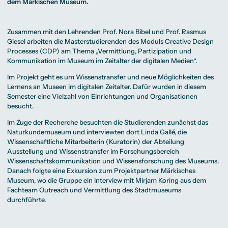
Beratung weltweit
dem Märkischen Museum.
Bibliothek
Wirtschaftspsychologie
Medienmanagement
Anthropology
Erfahrungsberichte
Green Office
B.A. Social Media
M.A.
M.Sc.
Wohnungsangebote
Marketing und
Kommunikationsdesign
Wirtschaftspsychologie
Campus Tour
Content Creation
und Kreative
Alumni
Zusammen mit den Lehrenden
Prof. Nora Bibel
und
Prof. Rasmus
Strategien
Präsenzstudium
Finanzierung
Studienberatung
M.A. Public
Giesel
arbeiten die Masterstudierenden des Moduls Creative Design
Relations und
Processes (CDP) am Thema „Vermittlung, Partizipation und
Digitales Marketing
Kommunikation im Museum im Zeitalter der digitalen Medien“.
M.A. Visual and
Campus Studium
Finanzierungsmöglichkeiten
Campus Berlin
Media
Duales Studium
Start ohne Risiko
Campus Frankfurt
Anthropology
Campus Köln
Im Projekt geht es um Wissenstransfer und neue Möglichkeiten des
M.Sc.
International
Lernens an Museen im digitalen Zeitalter. Dafür wurden in diesem
Wirtschaftspsychologie
Semester eine Vielzahl von Einrichtungen und Organisationen
Präsenzstudium
Finanzierung
Studienberatung
besucht.
Im Zuge der Recherche besuchten die Studierenden zunächst das
Campus Studium
Finanzierungsmöglichkeiten
Campus Berlin
Naturkundemuseum
und interviewten dort
Linda Gallé
, die
Duales Studium
Start ohne Risiko
Campus Frankfurt
Wissenschaftliche Mitarbeiterin (Kuratorin) der Abteilung
Campus Köln
Ausstellung und Wissenstransfer im Forschungsbereich
International
Wissenschaftskommunikation und Wissensforschung des Museums.
Danach folgte eine Exkursion zum Projektpartner
Märkisches
Museum
, wo die Gruppe ein Interview mit Mirjam Koring aus dem
Fachteam Outreach und Vermittlung des Stadtmuseums
durchführte.