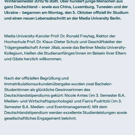
Beratung weltweit
Wintersemester 2015/16 statt. Über hundert junge Menschen aus
Bibliothek
Wirtschaftspsychologie
Medienmanagement
Anthropology
Erfahrungsberichte
Green Office
B.A. Social Media
M.A.
ganz Deutschland – sowie aus China, Luxemburg, Tunesien und der
M.Sc.
Wohnungsangebote
Marketing und
Kommunikationsdesign
Wirtschaftspsychologie
Ukraine – begannen am Montag, den 5. Oktober offiziell ihr Studium
Campus Tour
Content Creation
und Kreative
und einen neuen Lebensabschnitt an der Media University Berlin.
Alumni
Strategien
Präsenzstudium
Finanzierung
Studienberatung
M.A. Public
Relations und
Digitales Marketing
Media University-Kanzler Prof. Dr. Ronald Freytag, Rektor der
M.A. Visual and
Campus Studium
Finanzierungsmöglichkeiten
Campus Berlin
Media
Duales Studium
Start ohne Risiko
Campus Frankfurt
Hochschule Prof. Dr. Klaus-Dieter Schulz und Geschäftsleiter der
Anthropology
Campus Köln
Trägergesellschaft Ameir Jillab, sowie das Berliner Media University-
M.Sc.
International
Wirtschaftspsychologie
Kollegium, hießen die Studienanfänger/innen im Beisein ihrer Eltern
und Gäste herzlich willkommen.
Präsenzstudium
Finanzierung
Studienberatung
Campus Studium
Finanzierungsmöglichkeiten
Campus Berlin
Nach der offiziellen Begrüßung und
Duales Studium
Start ohne Risiko
Campus Frankfurt
Immatrikulationsurkundenübergabe wurden zwei Bachelor-
Campus Köln
Studentinnen als glückliche Gewinnerinnen des
International
Deutschlandstipendiums gekürt: Nicole Antes (im 3. Semester B.A.
Medien- und Wirtschaftspsychologie) und Fiarra Pudritzki (im 3.
Semester
B.A. Medien- und Eventmanagement
). Mit dem
Deutschlandstipendium werden exzellente Studienleistungen sowie
gesellschaftliches Engagement belohnt.